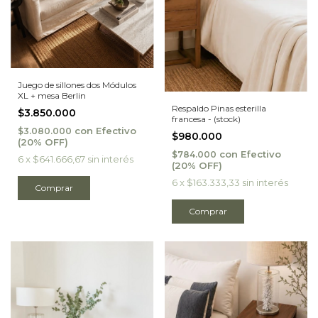
Juego de sillones dos Módulos
XL + mesa Berlin
Respaldo Pinas esterilla
$3.850.000
francesa - (stock)
con
Efectivo
$3.080.000
$980.000
con
Efectivo
$784.000
6
x
$641.666,67
sin interés
6
x
$163.333,33
sin interés
Comprar