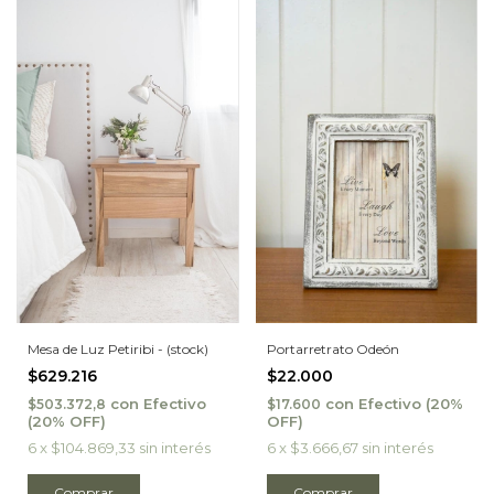
Portarretrato Odeón
Mesa de Luz Petiribi - (stock)
$22.000
$629.216
con
Efectivo
con
Efectivo
$17.600
$503.372,8
6
x
$3.666,67
sin interés
6
x
$104.869,33
sin interés