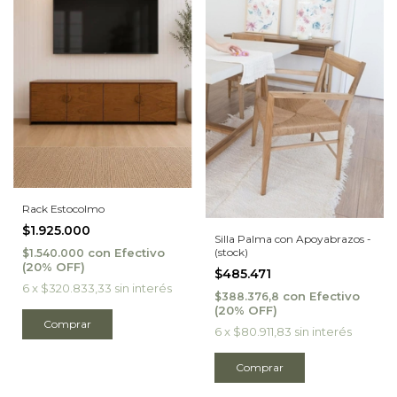
Rack Estocolmo
$1.925.000
Silla Palma con Apoyabrazos -
(stock)
con
Efectivo
$1.540.000
$485.471
6
x
$320.833,33
sin interés
con
Efectivo
$388.376,8
6
x
$80.911,83
sin interés