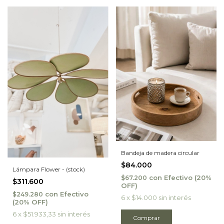
Bandeja de madera circular
$84.000
Lámpara Flower - (stock)
con
Efectivo
$67.200
$311.600
con
Efectivo
$249.280
6
x
$14.000
sin interés
6
x
$51.933,33
sin interés