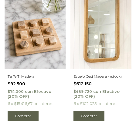
Ta Te Ti Madera
Espejo Ceci Madera - (stock)
$92.500
$612.150
con
Efectivo
con
Efectivo
$74.000
$489.720
6
x
$15.416,67
sin interés
6
x
$102.025
sin interés