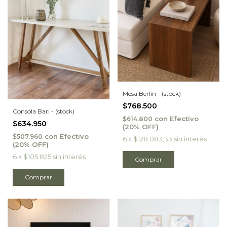
Mesa Berlín - (stock)
$768.500
Consola Bari - (stock)
con
Efectivo
$614.800
$634.950
con
Efectivo
$507.960
6
x
$128.083,33
sin interés
6
x
$105.825
sin interés
Comprar
Comprar