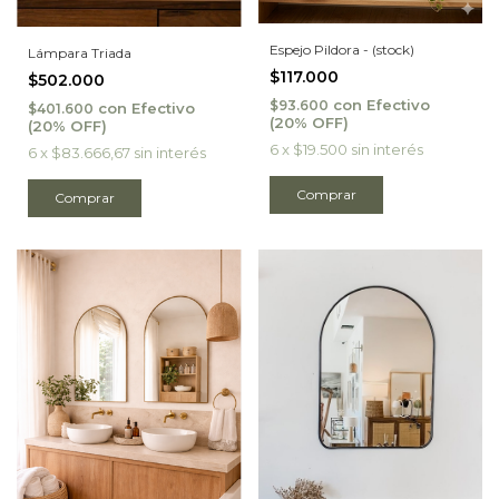
Espejo Pildora - (stock)
Lámpara Triada
$117.000
$502.000
con
Efectivo
$93.600
con
Efectivo
$401.600
6
x
$19.500
sin interés
6
x
$83.666,67
sin interés
Comprar