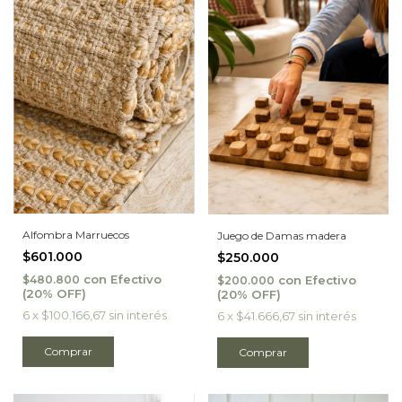
Alfombra Marruecos
Juego de Damas madera
$601.000
$250.000
con
Efectivo
con
Efectivo
$480.800
$200.000
6
x
$100.166,67
sin interés
6
x
$41.666,67
sin interés