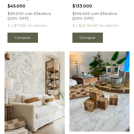
$133.000
$45.000
con
Efectivo
con
Efectivo
$106.400
$36.000
6
x
$22.166,67
sin interés
6
x
$7.500
sin interés