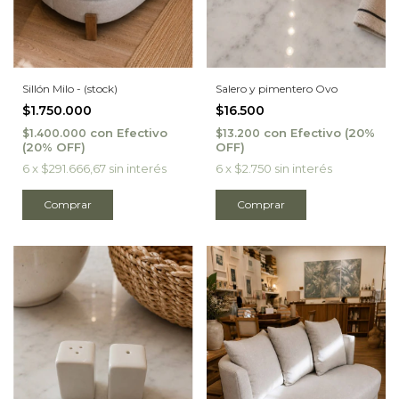
Sillón Milo - (stock)
Salero y pimentero Ovo
$1.750.000
$16.500
con
Efectivo
con
Efectivo
$1.400.000
$13.200
6
x
$291.666,67
sin interés
6
x
$2.750
sin interés
Comprar