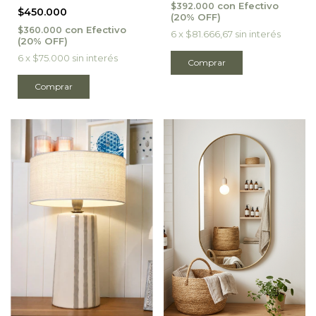
con
Efectivo
$392.000
$450.000
con
Efectivo
$360.000
6
x
$81.666,67
sin interés
6
x
$75.000
sin interés