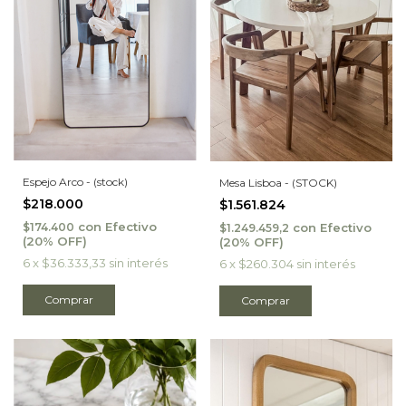
Espejo Arco - (stock)
Mesa Lisboa - (STOCK)
$218.000
$1.561.824
con
Efectivo
con
Efectivo
$174.400
$1.249.459,2
6
x
$36.333,33
sin interés
6
x
$260.304
sin interés
Comprar
Comprar