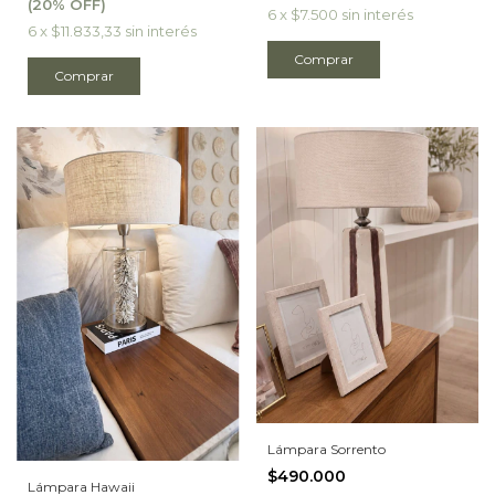
6
x
$7.500
sin interés
6
x
$11.833,33
sin interés
Lámpara Sorrento
$490.000
Lámpara Hawaii