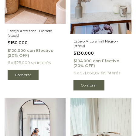
Espejo Arco small Dorado -
(stock)
Espejo Arco small Negro -
$150.000
(stock)
con
Efectivo
$120.000
$130.000
con
Efectivo
$104.000
6
x
$25.000
sin interés
6
x
$21.666,67
sin interés
Comprar
Comprar