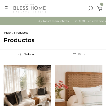
0
3 y 6 cuotas sin interés
25 % OFF en efectivo | 20% OFF con trans
Inicio
.
Productos
Productos
Ordenar
Filtrar