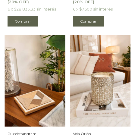
6
x
$28.833,33
sin interés
6
x
$7.500
sin interés
Vela Orión
Puzzle tangram