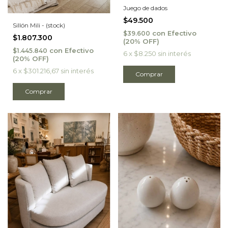
Juego de dados
$49.500
Sillón Mili - (stock)
con
Efectivo
$39.600
$1.807.300
con
Efectivo
$1.445.840
6
x
$8.250
sin interés
6
x
$301.216,67
sin interés
Comprar