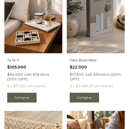
Ta Te Ti
Deco Book Ideas
$105.000
$22.000
con
Efectivo
con
Efectivo
$84.000
$17.600
6
x
$17.500
sin interés
6
x
$3.666,67
sin interés