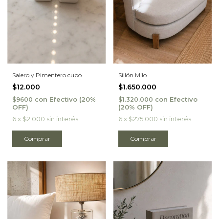
Salero y Pimentero cubo
Sillón Milo
$12.000
$1.650.000
con
Efectivo
con
Efectivo
$9600
$1.320.000
6
x
$2.000
sin interés
6
x
$275.000
sin interés
Comprar