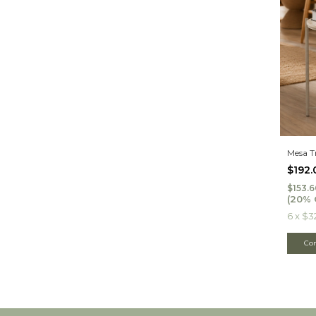
Mesa T
$192
$153.
6
x
$3