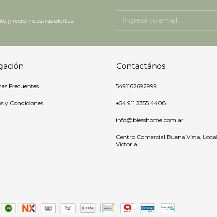
te y recibí nuestras ofertas.
gación
Contactános
as Frecuentes
5491162692999
s y Condiciones
+54 911 2355 4408
info@blesshome.com.ar
Centro Comercial Buena Vista, Local 
Victoria