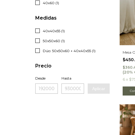
40x60 (1)
Medidas
40x40x55 (1)
50x50x60 (1)
Dúo: 50x50x60 + 40x40x55 (1)
Mesa O
$450
Precio
$360.
Desde
Hasta
6
x
$7
Aplicar
Co