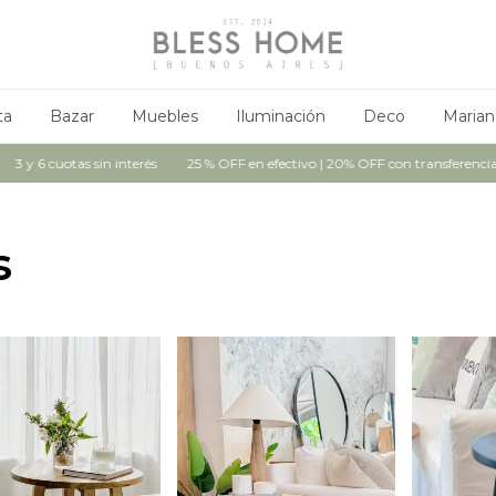
ta
Bazar
Muebles
Iluminación
Deco
Marian
 6 cuotas sin interés
25 % OFF en efectivo | 20% OFF con transferencia
s