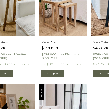
viedo
Mesa Ovied
Mesas Areco
.500
$450.50
$530.000
con
Efectivo
con
Efectivo
400
$360.400
$424.000
5.083,33
sin interés
6
x
$75.08
6
x
$88.333,33
sin interés
mprar
Comprar
Sin stock