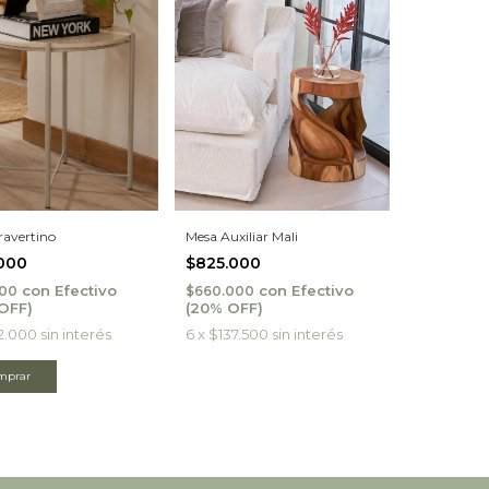
Mesa Auxiliar Mali
ravertino
$825.000
.000
con
Efectivo
con
Efectivo
$660.000
600
6
x
$137.500
sin interés
2.000
sin interés