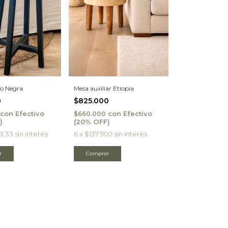
o Negra
Mesa auxiliar Etiopia
0
$825.000
con
Efectivo
con
Efectivo
$660.000
3,33
sin interés
6
x
$137.500
sin interés