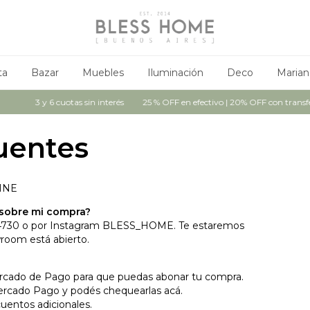
ta
Bazar
Muebles
Iluminación
Deco
Marian
3 y 6 cuotas sin interés
25 % OFF en efectivo | 20% OFF con transfere
uentes
INE
sobre mi compra?
 4730 o por Instagram BLESS_HOME. Te estaremos
wroom está abierto.
rcado de Pago para que puedas abonar tu compra.
Mercado Pago y podés chequearlas
acá.
uentos adicionales.